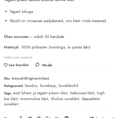
was:
is:
17.50€.
8.80€.
Tagant lukuga
Kleidil on rinnaosas padjakesed, mis hästi rinda toetavad
Ühes suuruses
– sobib XS kandjale
Materjal
: 100% polüester (voodriga, ei paista läbi)
Hetkel pole saadaval
Lisa Soovilisti
Võrdle
Sku:
dress-a038-light-pink-black
Soodus
,
Suvekaup
,
Suvekleidid
Kategooriad:
eest lühem ja tagant pikem kleit
,
heleroosa kleit
,
high-
Tags:
low kleit
,
mummuline kleit
,
õhuline suvekleit
,
õlapaelteta
suvekleit