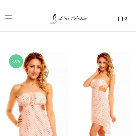
0
-50%