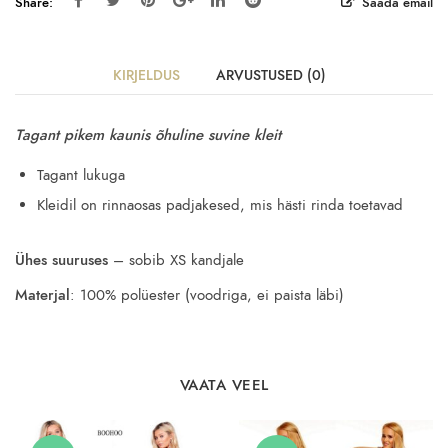
Share:
Saada email
KIRJELDUS
ARVUSTUSED (0)
Tagant pikem kaunis õhuline suvine kleit
Tagant lukuga
Kleidil on rinnaosas padjakesed, mis hästi rinda toetavad
Ühes suuruses
– sobib XS kandjale
Materjal
: 100% polüester (voodriga, ei paista läbi)
VAATA VEEL