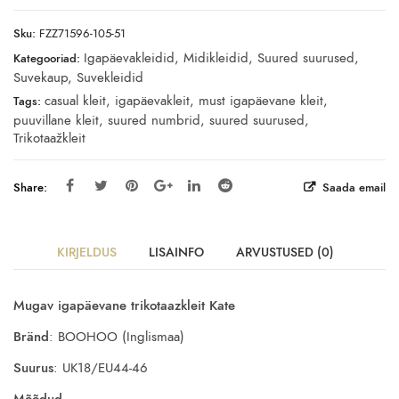
Sku:
FZZ71596-105-51
Igapäevakleidid
,
Midikleidid
,
Suured suurused
,
Kategooriad:
Suvekaup
,
Suvekleidid
casual kleit
,
igapäevakleit
,
must igapäevane kleit
,
Tags:
puuvillane kleit
,
suured numbrid
,
suured suurused
,
Trikotaažkleit
Share:
Saada email
KIRJELDUS
LISAINFO
ARVUSTUSED (0)
Mugav igapäevane trikotaazkleit Kate
Bränd
: BOOHOO (Inglismaa)
Suurus
: UK18/EU44-46
Mõõdud