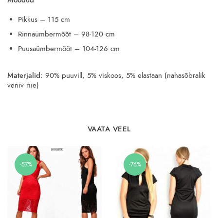
Pikkus – 115 cm
Rinnaümbermõõt – 98-120 cm
Puusaümbermõõt – 104-126 cm
Materjalid
: 90% puuvill, 5% viskoos, 5% elastaan (nahasõbralik
veniv riie)
VAATA VEEL
-57%
-76%