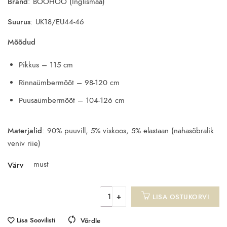
Bränd
: BOOHOO (Inglismaa)
Suurus
: UK18/EU44-46
Mõõdud
Pikkus – 115 cm
Rinnaümbermõõt – 98-120 cm
Puusaümbermõõt – 104-126 cm
Materjalid
: 90% puuvill, 5% viskoos, 5% elastaan (nahasõbralik
veniv riie)
must
Värv
LISA OSTUKORVI
Lisa Soovilisti
Võrdle