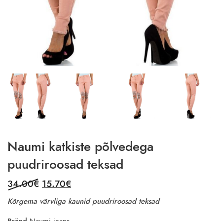
Naumi katkiste põlvedega
puudriroosad teksad
Original
Current
34.00
€
15.70
€
price
price
Kõrgema värvliga kaunid puudriroosad teksad
was:
is:
Bränd
Naumi jeans