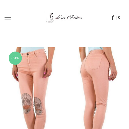
0
-54%