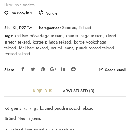
Hetkel pole saadaval
Lisa Soovilisti
Võrdle
Soodus
,
Teksad
Sku:
KL-J-D27-1W
Kategooriad:
katkiste põlvedega teksad
,
kaunistusega teksad
,
kitsad
Tags:
stretch teksad
,
kõrge pihaga teksad
,
kõrge vöökohaga
teksad
,
lõhkised teksad
,
naumi jeans
,
puudriroosad teksad
,
roosad teksad
Share:
Saada email
KIRJELDUS
ARVUSTUSED (0)
Kõrgema värvliga kaunid puudriroosad teksad
Bränd
Naumi jeans