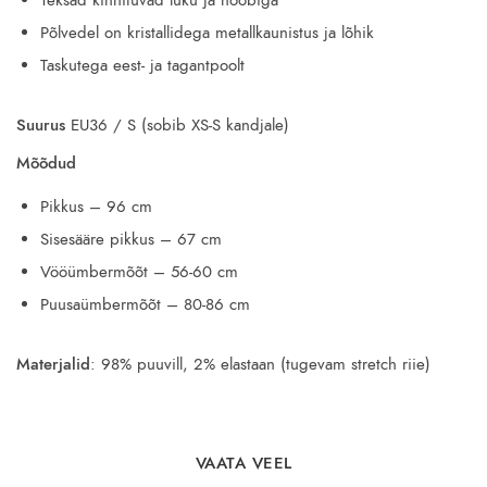
Teksad kinnituvad luku ja nööbiga
Põlvedel on kristallidega metallkaunistus ja lõhik
Taskutega eest- ja tagantpoolt
Suurus
EU36 / S (sobib XS-S kandjale)
Mõõdud
Pikkus – 96 cm
Sisesääre pikkus – 67 cm
Vööümbermõõt – 56-60 cm
Puusaümbermõõt – 80-86 cm
Materjalid
: 98% puuvill, 2% elastaan (tugevam stretch riie)
VAATA VEEL