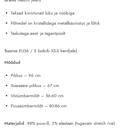
34.00€.
15.70€.
Teksad kinnituvad luku ja nööbiga
Põlvedel on kristallidega metallkaunistus ja lõhik
Taskutega eest- ja tagantpoolt
Suurus
EU36 / S (sobib XS-S kandjale)
Mõõdud
Pikkus – 96 cm
Sisesääre pikkus – 67 cm
Vööümbermõõt – 56-60 cm
Puusaümbermõõt – 80-86 cm
Materjalid
: 98% puuvill, 2% elastaan (tugevam stretch riie)