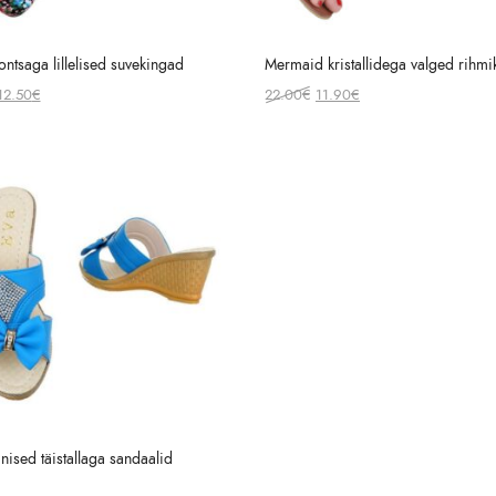
ntsaga lillelised suvekingad
Mermaid kristallidega valged rihmi
Original
Current
Original
Current
12.50
€
22.00
€
11.90
€
price
price
price
price
was:
is:
was:
is:
19.00€.
12.50€.
22.00€.
11.90€.
inised täistallaga sandaalid