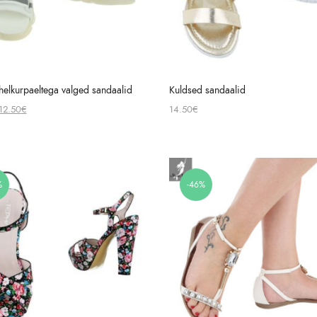
helkurpaeltega valged sandaalid
Kuldsed sandaalid
Original
Current
12.50
€
14.50
€
price
price
was:
is:
32.00€.
12.50€.
%
-46%