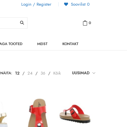
Login / Register
Soovilist
0
0
NAGA TOOTED
MEIST
KONTAKT
NÄITA:
12
/
24
/
36
/
Kõik
UUSIMAD