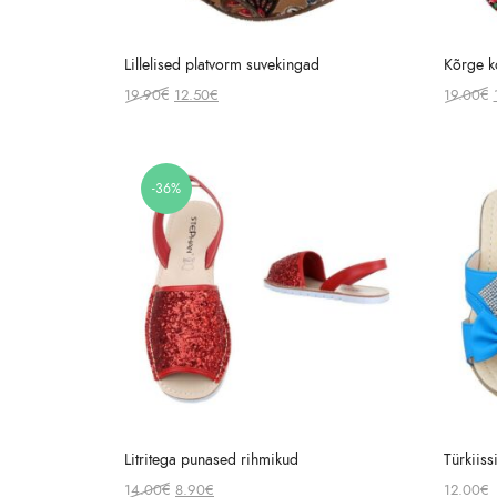
Lillelised platvorm suvekingad
Kõrge ko
Original
Current
19.90
€
12.50
€
19.00
€
price
price
was:
is:
19.90€.
12.50€.
-36%
Litritega punased rihmikud
Türkiiss
Original
Current
14.00
€
8.90
€
12.00
€