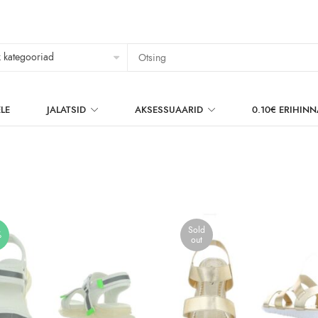
LE
JALATSID
AKSESSUAARID
0.10€ ERIHIN
Sold
%
out