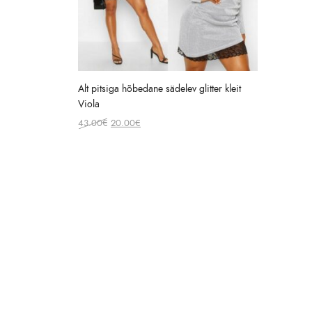
Alt pitsiga hõbedane sädelev glitter kleit
Viola
Original
Current
43.00
€
20.00
€
price
price
was:
is:
43.00€.
20.00€.