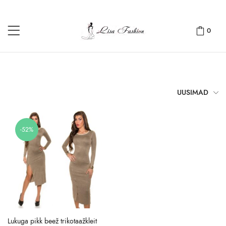
0
UUSIMAD
-52%
Lukuga pikk beež trikotaažkleit