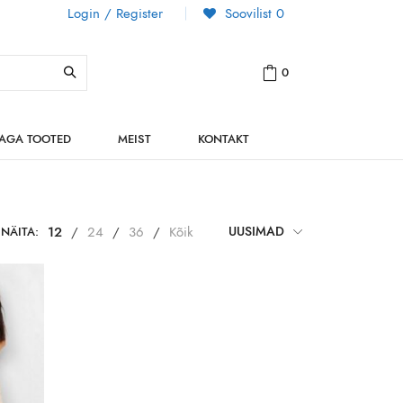
Login / Register
Soovilist
0
0
NAGA TOOTED
MEIST
KONTAKT
NÄITA:
12
/
24
/
36
/
Kõik
UUSIMAD