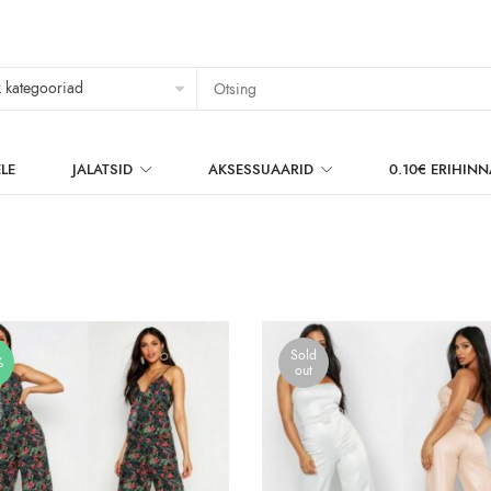
LE
JALATSID
AKSESSUAARID
0.10€ ERIHIN
Sold
%
out