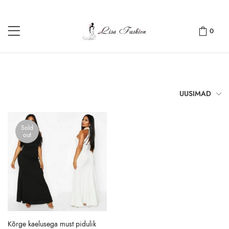
0
UUSIMAD
Sold
out
Kõrge kaelusega must pidulik