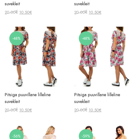
suvekleit
suvekleit
Original
Current
Original
Current
20.00
€
10.50
€
20.00
€
10.50
€
price
price
price
price
was:
is:
was:
is:
20.00€.
10.50€.
20.00€.
10.50€.
-48%
-48%
Pitsiga puuvillane lilleline
Pitsiga puuvillane lilleline
suvekleit
suvekleit
Original
Current
Original
Current
20.00
€
10.50
€
20.00
€
10.50
€
price
price
price
price
was:
is:
was:
is:
20.00€.
10.50€.
20.00€.
10.50€.
-56%
-59%