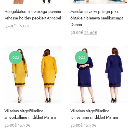
Heegeldatud rinnaosaga punane
Merelaine värvi pitsiga pikk
kehasse hoidev peokleit Annabel
õhtukleit laieneva seelikuosaga
Donna
Original
Current
35.00
€
15.00
€
price
price
Original
Current
65.00
€
26.60
€
was:
is:
price
price
35.00€.
15.00€.
was:
is:
65.00€.
26.60€.
-52%
-52%
Viisakas sirgelõikeline
Viisakas sirgelõikeline
sinepikollane midikleit Marina
tumesinine midikleit Marina
Original
Current
Original
Current
35.00
€
16.90
€
35.00
€
16.90
€
price
price
price
price