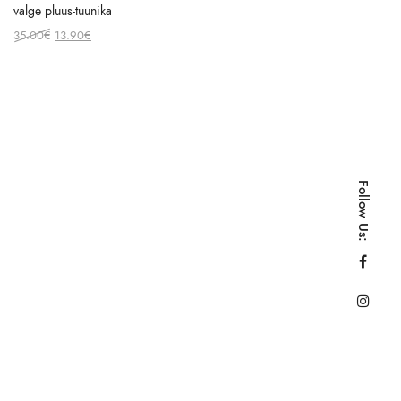
valge pluus-tuunika
Original
Current
35.00
€
13.90
€
price
price
was:
is:
35.00€.
13.90€.
Follow Us: