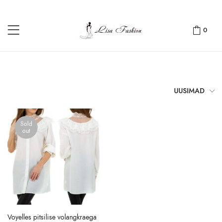
0
UUSIMAD
Sold
out
Voyelles pitsilise volangkraega