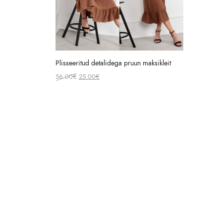
Plisseeritud detalidega pruun maksikleit
Original
Current
56.00
€
25.00
€
price
price
was:
is:
56.00€.
25.00€.