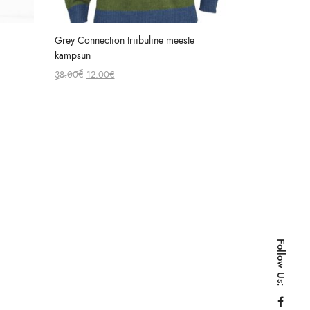
Grey Connection triibuline meeste
kampsun
Original
Current
38.00
€
12.00
€
price
price
was:
is:
38.00€.
12.00€.
Follow Us: