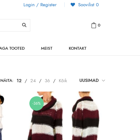
Login / Register
Soovilist
0
0
NAGA TOOTED
MEIST
KONTAKT
NÄITA:
12
/
24
/
36
/
Kõik
UUSIMAD
-36%