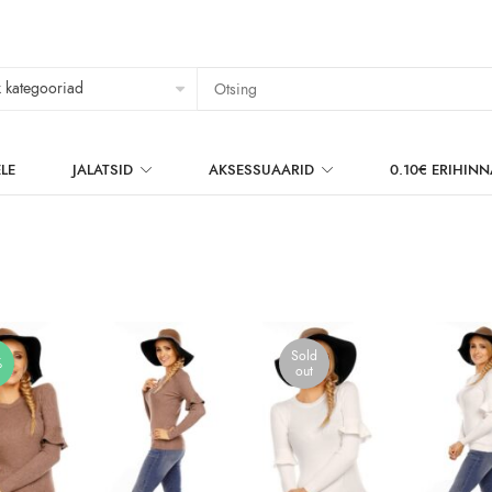
LE
JALATSID
AKSESSUAARID
0.10€ ERIHIN
Sold
%
out