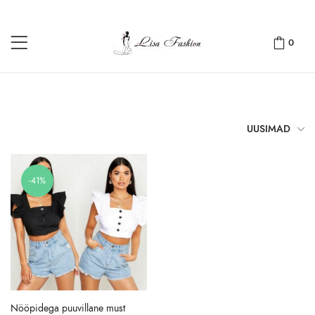
0
UUSIMAD
-41%
Nööpidega puuvillane must