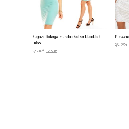
Sügava lõikega mündiroheline klubikleit
Pistaats
Luisa
20.00
€
Original
Current
26.00
€
12.50
€
price
price
was:
is:
26.00€.
12.50€.