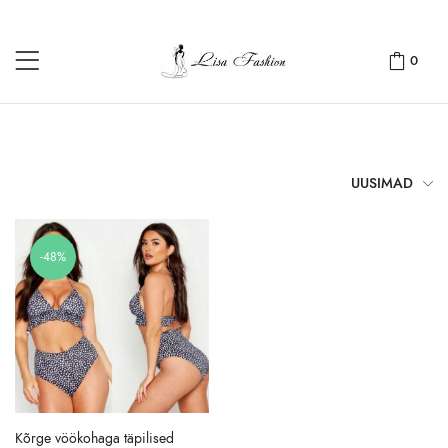
0
UUSIMAD
-48%
Kõrge vöökohaga täpilised