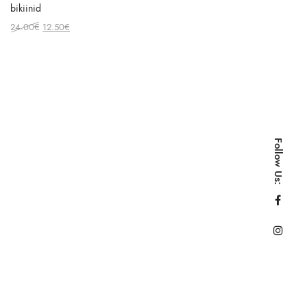
bikiinid
Original
Current
24.00
€
12.50
€
price
price
was:
is:
24.00€.
12.50€.
Follow Us: