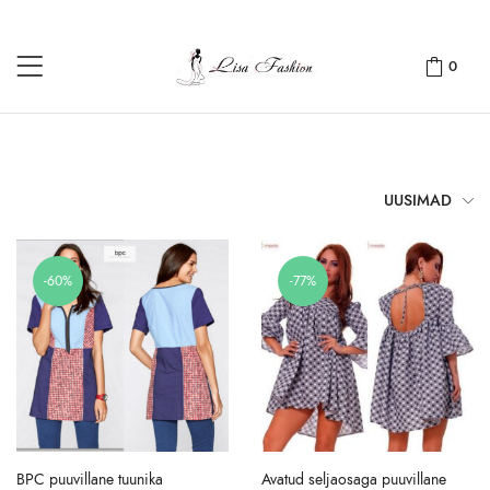
0
UUSIMAD
-60%
-77%
BPC puuvillane tuunika
Avatud seljaosaga puuvillane