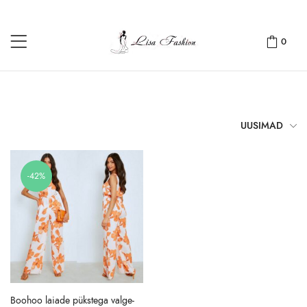
0
UUSIMAD
-42%
Boohoo laiade pükstega valge-