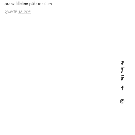
oranz lilleline pükskostüüm
Original
Current
28.00
€
16.20
€
price
price
was:
is:
28.00€.
16.20€.
Follow Us: