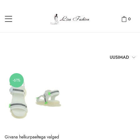
0
UUSIMAD
-61%
Givana helkurpaeltega valged