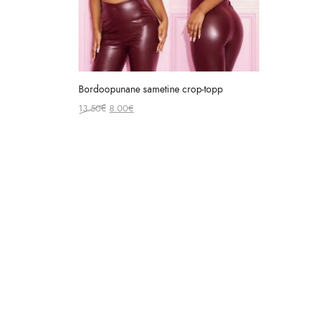
Bordoopunane sametine crop-topp
Original
Current
13.50
€
8.00
€
price
price
was:
is:
13.50€.
8.00€.