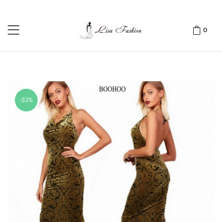
0
-53%