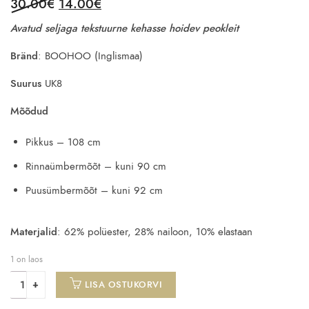
Original
Current
30.00
€
14.00
€
price
price
Avatud seljaga tekstuurne kehasse hoidev peokleit
was:
is:
30.00€.
14.00€.
Bränd
: BOOHOO (Inglismaa)
Suurus
UK8
Mõõdud
Pikkus – 108 cm
Rinnaümbermõõt – kuni 90 cm
Puusümbermõõt – kuni 92 cm
Materjalid
: 62% polüester, 28% nailoon, 10% elastaan
1 on laos
LISA OSTUKORVI