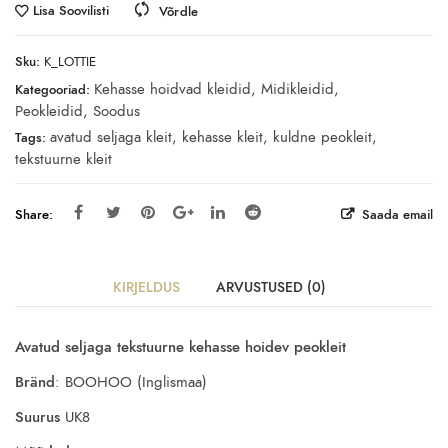
Lisa Soovilisti
Võrdle
Sku:
K_LOTTIE
Kehasse hoidvad kleidid
,
Midikleidid
,
Kategooriad:
Peokleidid
,
Soodus
avatud seljaga kleit
,
kehasse kleit
,
kuldne peokleit
,
Tags:
tekstuurne kleit
Share:
Saada email
KIRJELDUS
ARVUSTUSED (0)
Avatud seljaga tekstuurne kehasse hoidev peokleit
Bränd
: BOOHOO (Inglismaa)
Suurus
UK8