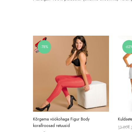
-78%
-62
Kõrgema vöökohaga Figur Body
Kuldsete
korallroosad retuusid
13.00
€