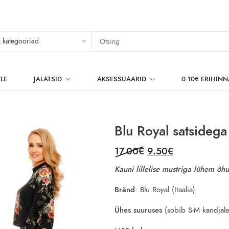
LE
JALATSID
AKSESSUAARID
0.10€ ERIHIN
Blu Royal satsidega 
Original
Current
17.00
€
9.50
€
price
price
Kauni lillelise mustriga lühem õhu
was:
is:
17.00€.
9.50€.
Bränd
: Blu Royal (Itaalia)
Ühes suuruses
(sobib S-M kandjale