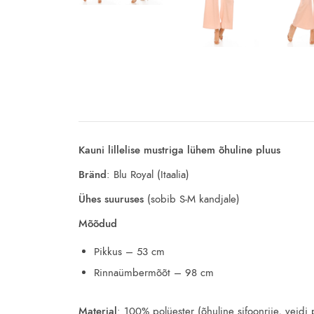
Kauni lillelise mustriga lühem õhuline pluus
Bränd
: Blu Royal (Itaalia)
Ühes suuruses
(sobib S-M kandjale)
Mõõdud
Pikkus – 53 cm
Rinnaümbermõõt – 98 cm
Materjal
: 100% polüester (õhuline sifoonriie, veidi 