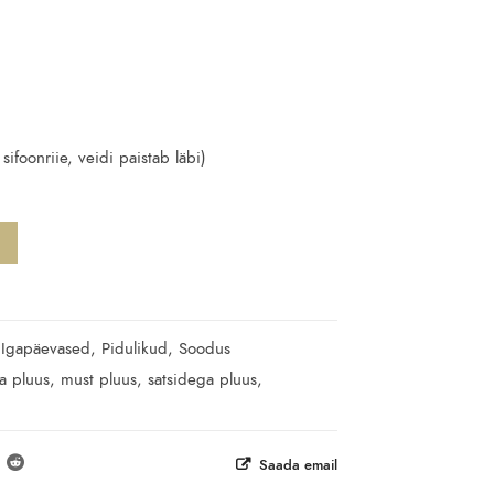
ifoonriie, veidi paistab läbi)
Igapäevased
,
Pidulikud
,
Soodus
ga pluus
,
must pluus
,
satsidega pluus
,
Saada email