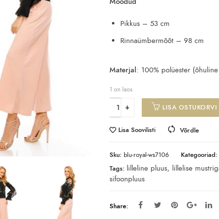
Mõõdud
Pikkus – 53 cm
Rinnaümbermõõt – 98 cm
Materjal
: 100% polüester (õhuline s
1 on laos
LISA OSTUKORVI
Lisa Soovilisti
Võrdle
Sku:
blu-royal-ws7106
Kategooriad:
lilleline pluus
,
lillelise mustri
Tags:
sifoonpluus
Share: