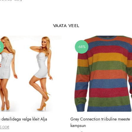
VAATA VEEL
%
-68%
 detailidega valge kleit Alja
Grey Connection triibuline meeste
kampsun
Original
Current
5.00
€