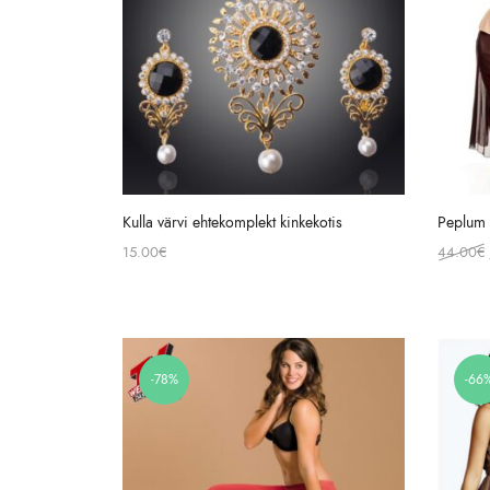
Kulla värvi ehtekomplekt kinkekotis
Peplum 
15.00
€
44.00
€
-78%
-66