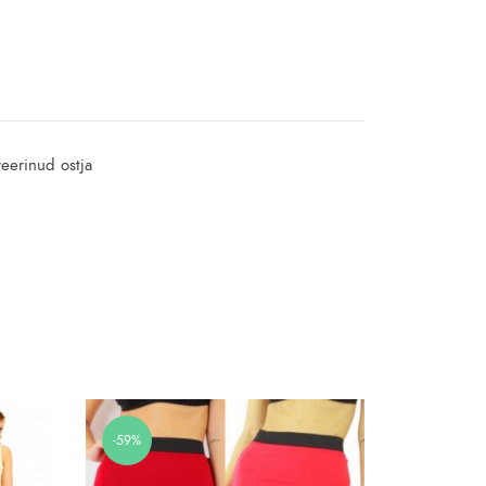
reerinud ostja
-59%