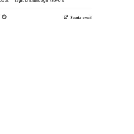
odus
kristallidega käevõru
Tags:
Saada email