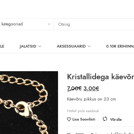
LE
JALATSID
AKSESSUAARID
0.10€ ERIHIN
Kristallidega käevõ
Original
Current
7.00
€
3.00
€
price
price
Käevõru pikkus on 23 cm
was:
is:
7.00€.
3.00€.
Hetkel pole saadaval
Lisa Soovilisti
Võrdle