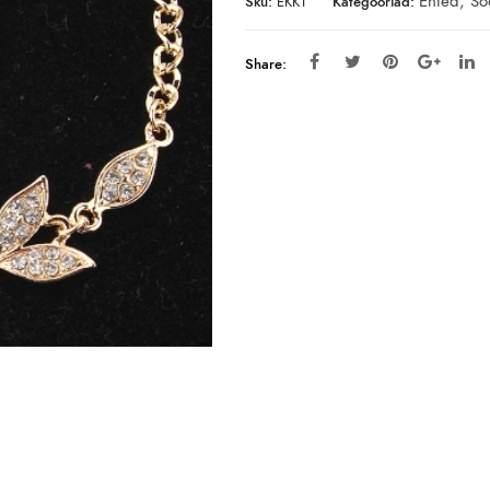
Ehted
,
So
Sku:
EKK1
Kategooriad:
Share: