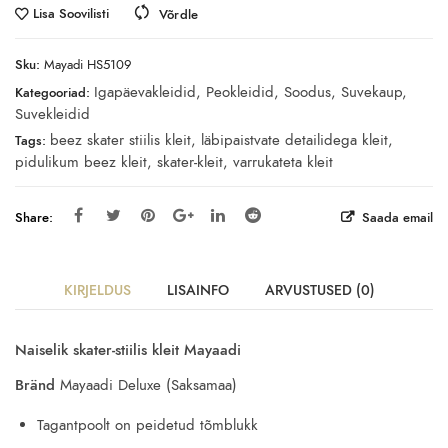
Lisa Soovilisti
Võrdle
Sku:
Mayadi HS5109
Igapäevakleidid
,
Peokleidid
,
Soodus
,
Suvekaup
,
Kategooriad:
Suvekleidid
beez skater stiilis kleit
,
läbipaistvate detailidega kleit
,
Tags:
pidulikum beez kleit
,
skater-kleit
,
varrukateta kleit
Share:
Saada email
KIRJELDUS
LISAINFO
ARVUSTUSED (0)
Naiselik skater-stiilis kleit Mayaadi
Bränd
Mayaadi Deluxe (Saksamaa)
Tagantpoolt on peidetud tõmblukk