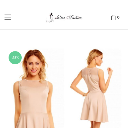
0
-58%