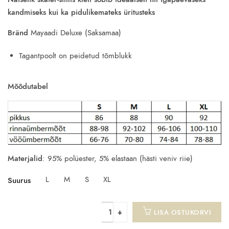
was:
is:
kandmiseks kui ka pidulikemateks üritusteks
28.00€.
11.90€.
Bränd
Mayaadi Deluxe (Saksamaa)
Tagantpoolt on peidetud tõmblukk
Mõõdutabel
Materjalid
: 95% polüester, 5% elastaan (hästi veniv riie)
L
M
S
XL
Suurus
LISA OSTUKORVI