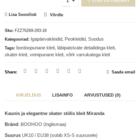
LISA OSTUKORVI
Lisa Soovilisti
Võrdle
Sku:
FZZ76269-293-18
Igapäevakleidid
,
Peokleidid
,
Soodus
Kategooriad:
bordoopunane kleit
,
läbipaistvate detailidega kleit
,
Tags:
skater-kleit
,
veinipunane kleit
,
võrk varrukatega kleit
Share:
Saada email
KIRJELDUS
LISAINFO
ARVUSTUSED (0)
Kaunis ja elegantne skater stiilis kleit Miranda
Bränd
: BOOHOO (Inglismaa)
Suurus
UK10 / EU38 (sobib XS-S suurusele)