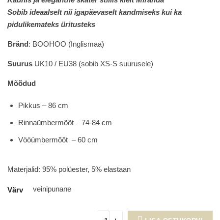
was:
is:
Sobib ideaalselt nii igapäevaselt kandmiseks kui ka
26.00€.
14.90€.
pidulikemateks üritusteks
Bränd
: BOOHOO (Inglismaa)
Suurus
UK10 / EU38 (sobib XS-S suurusele)
Mõõdud
Pikkus – 86 cm
Rinnaümbermõõt – 74-84 cm
Vööümbermõõt – 60 cm
Materjalid: 95% polüester, 5% elastaan
veinipunane
Värv