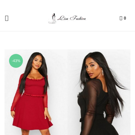
0
-43%