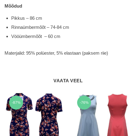
Mõõdud
Pikkus – 86 cm
Rinnaümbermõõt – 74-84 cm
Vööümbermõõt – 60 cm
Materjalid: 95% polüester, 5% elastaan (paksem riie)
VAATA VEEL
-87%
-76%