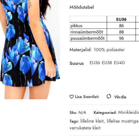
Mõõdutabel
Materjalid
: 100% polüester
EU36
EU38
EU40
Suurus
Lisa Soovilisti
Võrdle
Minikleidi
Sku:
N/A
Kategooriad:
lilleline kleit
,
lillelise mustriga
Tags:
varrukateta kleit