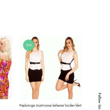
-52%
-50%
Follow Us:
Peplumiga must-roosa kehasse hoidev kleit
Choker-kaeluse