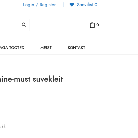
Login / Register
Soovilist
0
0
NAGA TOOTED
MEIST
KONTAKT
inine-must suvekleit
ukk