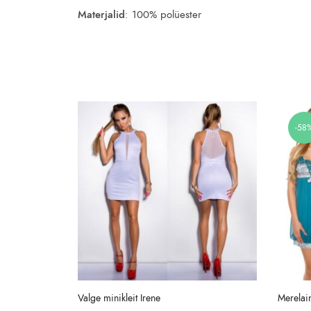
Materjalid
: 100% polüester
-58
Valge minikleit Irene
Merelain