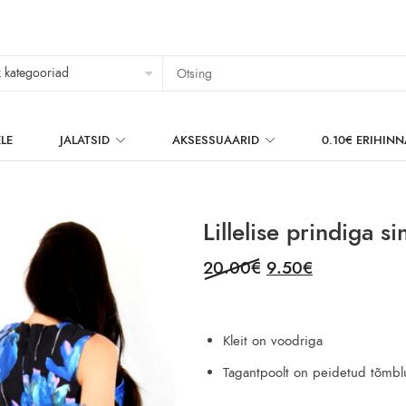
LE
JALATSID
AKSESSUAARID
0.10€ ERIHIN
Lillelise prindiga s
Original
Current
20.00
€
9.50
€
price
price
was:
is:
20.00€.
9.50€.
Kleit on voodriga
Tagantpoolt on peidetud tõmbl