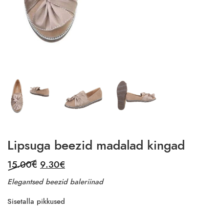
Lipsuga beezid madalad kingad
Original
Current
15.00
€
9.30
€
price
price
Elegantsed beezid baleriinad
was:
is:
15.00€.
9.30€.
Sisetalla pikkused