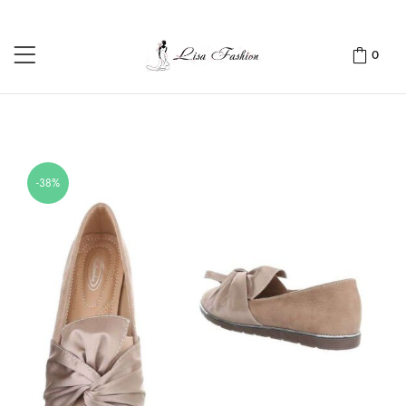
0
-38%