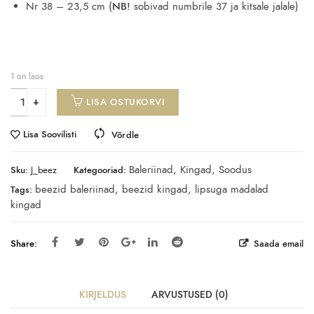
Nr 38 – 23,5 cm (
NB!
sobivad numbrile 37 ja kitsale jalale)
1 on laos
LISA OSTUKORVI
Lisa Soovilisti
Võrdle
Baleriinad
,
Kingad
,
Soodus
Sku:
J_beez
Kategooriad:
beezid baleriinad
,
beezid kingad
,
lipsuga madalad
Tags:
kingad
Share:
Saada email
KIRJELDUS
ARVUSTUSED (0)