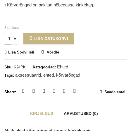
• Kõrvarõngad on pakitud hõbedasse kinkekarpi!
3 on laos
LISA OSTUKORVI
Lisa Soovilisti
Võrdle
Ehted
Sku:
K24PK
Kategooriad:
aksessuaarid
,
ehted
,
kõrvarõngad
Tags:
Share:
Saada email
KIRJELDUS
ARVUSTUSED (0)
Maitsekad kõrvarõngad kaunis kinkekarbis