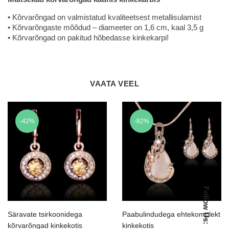
• Kõrvarõngad on valmistatud kvaliteetsest metallisulamist
• Kõrvarõngaste mõõdud – diameeter on 1,6 cm, kaal 3,5 g
• Kõrvarõngad on pakitud hõbedasse kinkekarpi!
VAATA VEEL
-42%
-82%
Follow Us:
Säravate tsirkoonidega
Paabulindudega ehtekomplekt
kõrvarõngad kinkekotis
kinkekotis