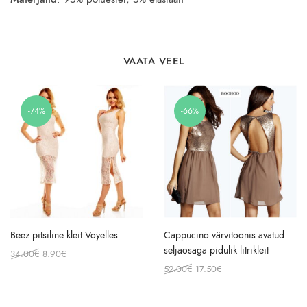
VAATA VEEL
-74%
-66%
Beez pitsiline kleit Voyelles
Cappucino värvitoonis avatud
seljaosaga pidulik litrikleit
Original
Current
34.00
€
8.90
€
price
price
Original
Current
52.00
€
17.50
€
was:
is:
price
price
34.00€.
8.90€.
was:
is: