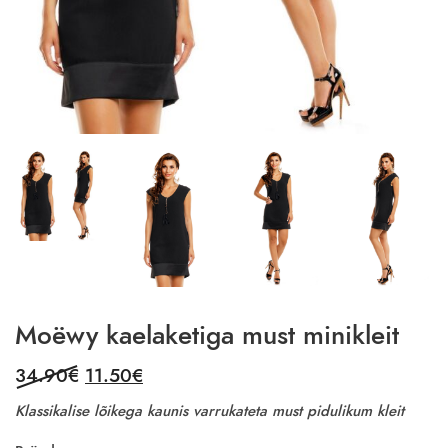
Moëwy kaelaketiga must minikleit
Original
Current
34.90
€
11.50
€
price
price
Klassikalise lõikega kaunis varrukateta must pidulikum kleit
was:
is: