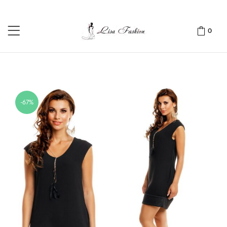
0
-67%