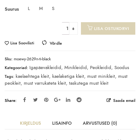
L
M
S
Suurus
LISA OSTUKORVI
Lisa Soovilisti
Võrdle
Sku:
moewy-2629n-ti-black
Igapäevakleidid
,
Minikleidid
,
Peokleidid
,
Soodus
Kategooriad:
kaelaehtega kleit
,
kaelaketiga kleit
,
must minikleit
,
must
Tags:
peokleit
,
must varrukateta kleit
,
taskutega must kleit
Share:
Saada email
KIRJELDUS
LISAINFO
ARVUSTUSED (0)