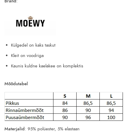
34.90€.
11.50€.
Bränd
:
Külgedel on kaks taskut
Kleit on voodriga
Kaunis kuldne kaelakee on komplektis
Mõõdutabel
Materjalid
: 95% polüester, 5% elastaan