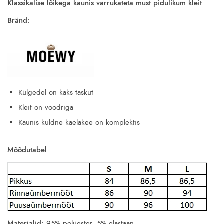
Klassikalise lõikega kaunis varrukateta must pidulikum kleit
Bränd
:
Külgedel on kaks taskut
Kleit on voodriga
Kaunis kuldne kaelakee on komplektis
Mõõdutabel
Materjalid
: 95% polüester, 5% elastaan