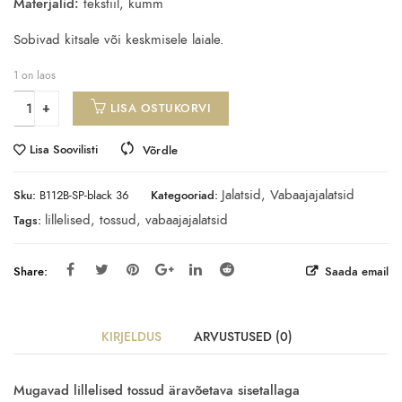
Materjalid:
tekstiil, kumm
Sobivad kitsale või keskmisele laiale.
1 on laos
LISA OSTUKORVI
Lisa Soovilisti
Võrdle
Jalatsid
,
Vabaajajalatsid
Sku:
B112B-SP-black 36
Kategooriad:
lillelised
,
tossud
,
vabaajajalatsid
Tags:
Share:
Saada email
KIRJELDUS
ARVUSTUSED (0)
Mugavad lillelised tossud äravõetava sisetallaga