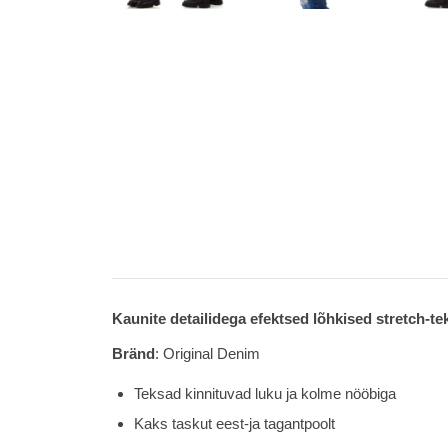
Kaunite detailidega efektsed lõhkised stretch-te
Bränd
: Original Denim
Teksad kinnituvad luku ja kolme nööbiga
Kaks taskut eest-ja tagantpoolt