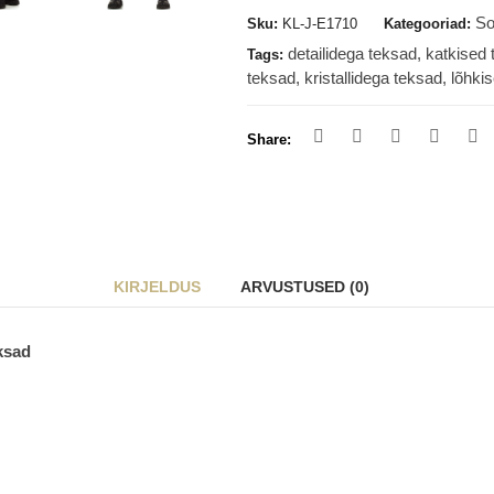
So
Sku:
KL-J-E1710
Kategooriad:
detailidega teksad
,
katkised 
Tags:
teksad
,
kristallidega teksad
,
lõhki
Share:
KIRJELDUS
ARVUSTUSED (0)
ksad