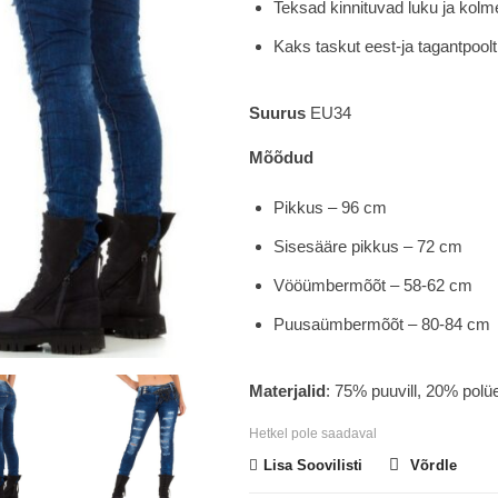
Teksad kinnituvad luku ja kolm
Kaks taskut eest-ja tagantpoolt
Suurus
EU34
Mõõdud
Pikkus – 96 cm
Sisesääre pikkus – 72 cm
Vööümbermõõt – 58-62 cm
Puusaümbermõõt – 80-84 cm
Materjalid
: 75% puuvill, 20% polüe
Hetkel pole saadaval
Lisa Soovilisti
Võrdle