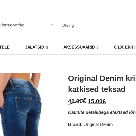
TELE
JALATSID
AKSESSUAARID
0.10€ ERI
Original Denim kri
katkised teksad
Original
Current
40.00
€
15.00
€
price
price
Kaunite detailidega efektsed lõh
was:
is:
40.00€.
15.00€.
Bränd
: Original Denim