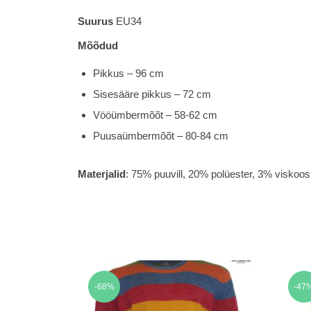
Suurus
EU34
Mõõdud
Pikkus – 96 cm
Sisesääre pikkus – 72 cm
Vööümbermõõt – 58-62 cm
Puusaümbermõõt – 80-84 cm
Materjalid
: 75% puuvill, 20% polüester, 3% viskoos,
-68%
-47