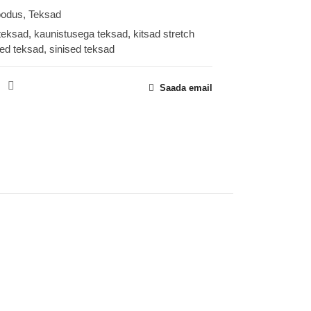
odus
,
Teksad
teksad
,
kaunistusega teksad
,
kitsad stretch
sed teksad
,
sinised teksad
Saada email