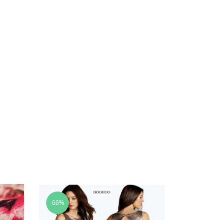
-66%
-70%