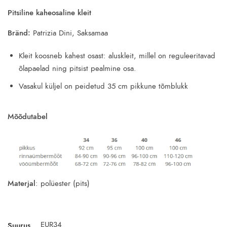
69.00€.
4.99€.
Pitsiline kaheosaline kleit
Bränd:
Patrizia Dini, Saksamaa
Kleit koosneb kahest osast: aluskleit, millel on reguleeritavad
õlapaelad ning pitsist pealmine osa.
Vasakul küljel on peidetud 35 cm pikkune tõmblukk
Mõõdutabel
Materjal
: polüester (pits)
EUR34
Suurus