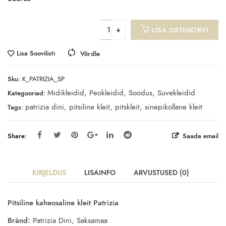
LISA OSTUKORVI
Lisa Soovilisti
Võrdle
Sku:
K_PATRIZIA_SP
Midikleidid
,
Peokleidid
,
Soodus
,
Suvekleidid
Kategooriad:
patrizia dini
,
pitsiline kleit
,
pitskleit
,
sinepikollane kleit
Tags:
Share:
Saada email
KIRJELDUS
LISAINFO
ARVUSTUSED (0)
Pitsiline kaheosaline kleit Patrizia
Bränd:
Patrizia Dini, Saksamaa