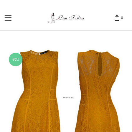
0
-93%