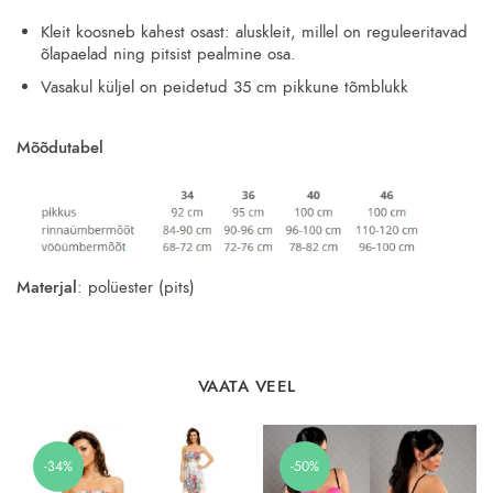
Kleit koosneb kahest osast: aluskleit, millel on reguleeritavad
õlapaelad ning pitsist pealmine osa.
Vasakul küljel on peidetud 35 cm pikkune tõmblukk
Mõõdutabel
Materjal
: polüester (pits)
VAATA VEEL
-34%
-50%