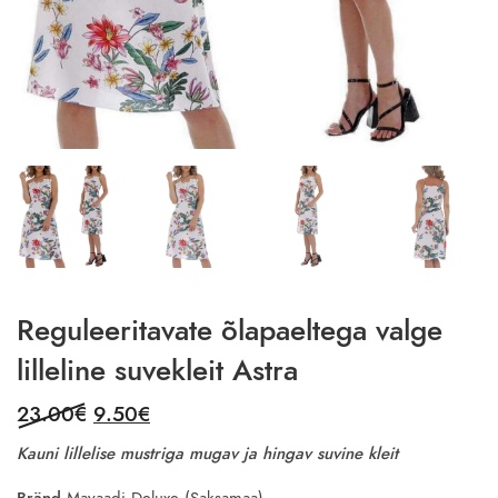
Reguleeritavate õlapaeltega valge
lilleline suvekleit Astra
Original
Current
23.00
€
9.50
€
price
price
Kauni lillelise mustriga mugav ja hingav suvine kleit
was:
is:
Bränd
Mayaadi Deluxe (Saksamaa)