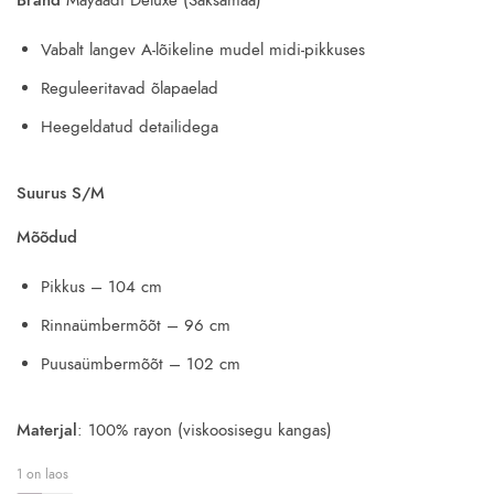
23.00€.
9.50€.
Vabalt langev A-lõikeline mudel midi-pikkuses
Reguleeritavad õlapaelad
Heegeldatud detailidega
Suurus S/M
Mõõdud
Pikkus – 104 cm
Rinnaümbermõõt – 96 cm
Puusaümbermõõt – 102 cm
Materjal
: 100% rayon (viskoosisegu kangas)
1 on laos