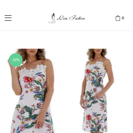
0
-59%