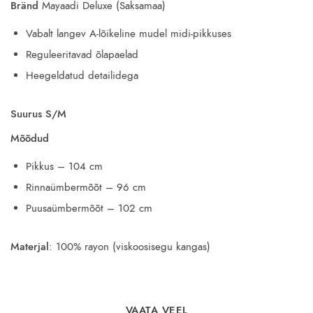
Bränd
Mayaadi Deluxe (Saksamaa)
Vabalt langev A-lõikeline mudel midi-pikkuses
Reguleeritavad õlapaelad
Heegeldatud detailidega
Suurus S/M
Mõõdud
Pikkus – 104 cm
Rinnaümbermõõt – 96 cm
Puusaümbermõõt – 102 cm
Materjal
: 100% rayon (viskoosisegu kangas)
VAATA VEEL