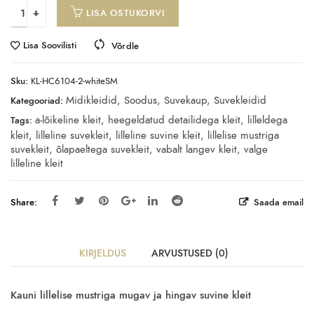
LISA OSTUKORVI
Lisa Soovilisti
Võrdle
Sku:
KL-HC6104-2-whiteSM
Midikleidid
,
Soodus
,
Suvekaup
,
Suvekleidid
Kategooriad:
a-lõikeline kleit
,
heegeldatud detailidega kleit
,
lilleldega
Tags:
kleit
,
lilleline suvekleit
,
lilleline suvine kleit
,
lillelise mustriga
suvekleit
,
õlapaeltega suvekleit
,
vabalt langev kleit
,
valge
lilleline kleit
Share:
Saada email
KIRJELDUS
ARVUSTUSED (0)
Kauni lillelise mustriga mugav ja hingav suvine kleit