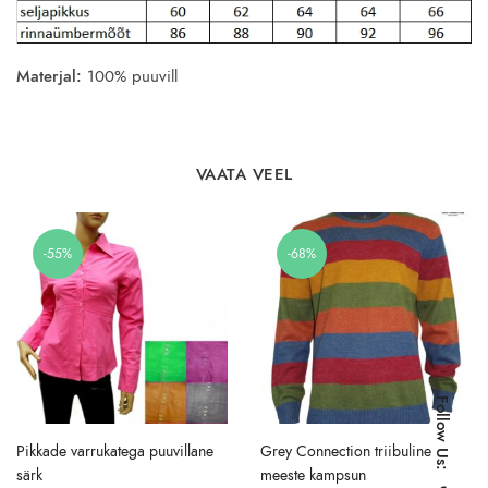
Materjal:
100% puuvill
VAATA VEEL
-55%
-68%
Follow Us:
Pikkade varrukatega puuvillane
Grey Connection triibuline
särk
meeste kampsun