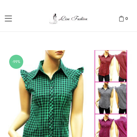
0
-99%