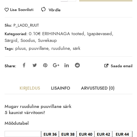
Lisa Soovilisti
Võrdle
Sku:
P_LADD_RUUT
0.10€ ERIHINNAGA tooted
,
Igapäevased
,
Kategooriad:
Särgid
,
Soodus
,
Suvekaup
pluus
,
puuvillane
,
ruuduline
,
särk
Tags:
Share:
Saada email
KIRJELDUS
LISAINFO
ARVUSTUSED (0)
Mugav ruuduline puuvillane särk
5 kaunist värvitooni!
Mõõdutabel