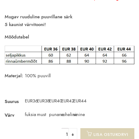
Mugav ruuduline puuvillane särk
5 kaunist värvitooni!
Mõõdutabel
Materjal:
100% puuvill
EUR36
EUR38
EUR40
EUR42
EUR44
Suurus
fuksia
must
punane
roheline
sinine
Värv
LISA OSTUKORVI