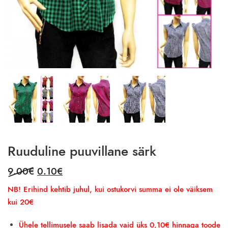
Ruuduline puuvillane särk
Original
Current
9.00
€
0.10
€
price
price
NB! Erihind kehtib juhul, kui ostukorvi summa ei ole väiksem
was:
is:
kui 20€
9.00€.
0.10€.
Ühele tellimusele saab lisada vaid üks 0,10€ hinnaga toode