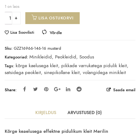
1 on laos
LISA OSTUKORVI
Lisa Soovilisti
Võrdle
Sku:
GZZ16966-146-16 mustard
Minikleidid
,
Peokleidid
,
Soodus
Kategooriad:
kõrge kaelusega kleit
,
pikkade varrukatega pidulik kleit
,
Tags:
satsidega peokleit
,
sinepikollane kleit
,
volangidega minikleit
Share:
Saada email
KIRJELDUS
ARVUSTUSED (0)
Kõrge keaelusega effektne pidulikum kleit Merilin