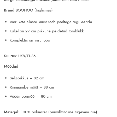
was:
is:
37.00€.
18.50€.
Bränd
BOOHOO (Inglismaa)
Varrukate allääre laiust saab paeltega reguleerida
Küljel on 27 cm pikkune peidetud tõmblukk
Komplektis on varunööp
Suurus
: UK8/EU36
Mõõdud
Seljapikkus – 82 cm
Rinnaümbermõõt – 88 cm
Vööümbermõõt – 80 cm
Materjal
: 100% polüester (puuvillataoline tugevam riie)