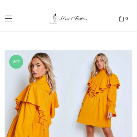
0
-50%