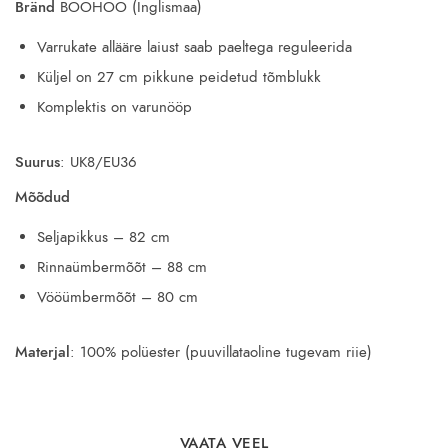
Bränd
BOOHOO (Inglismaa)
Varrukate allääre laiust saab paeltega reguleerida
Küljel on 27 cm pikkune peidetud tõmblukk
Komplektis on varunööp
Suurus
: UK8/EU36
Mõõdud
Seljapikkus – 82 cm
Rinnaümbermõõt – 88 cm
Vööümbermõõt – 80 cm
Materjal
: 100% polüester (puuvillataoline tugevam riie)
VAATA VEEL