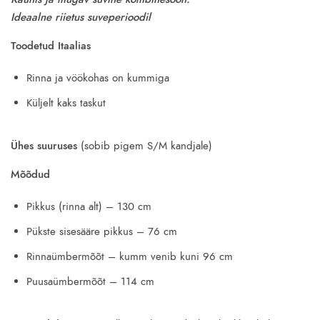
was:
is:
Ideaalne riietus
suveperioodil
18.00€.
9.90€.
Toodetud Itaalias
Rinna ja vöökohas on kummiga
Küljelt kaks taskut
Ühes suuruses
(sobib pigem S/M kandjale)
Mõõdud
Pikkus (rinna alt) – 130 cm
Pükste sisesääre pikkus – 76 cm
Rinnaümbermõõt – kumm venib kuni 96 cm
Puusaümbermõõt – 114 cm