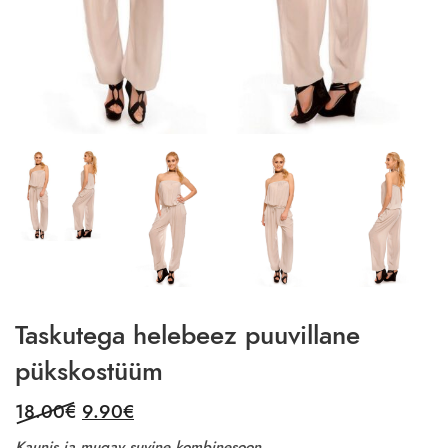
Taskutega helebeez puuvillane
pükskostüüm
Original
Current
18.00
€
9.90
€
price
price
Kaunis ja mugav suvine kombinesoon.