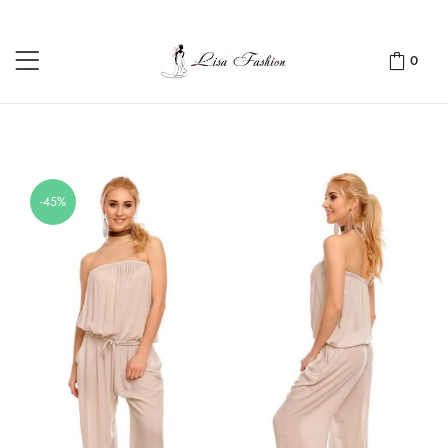
0
-45%