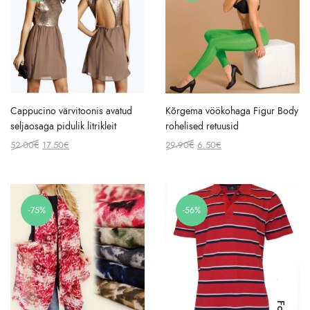
Cappucino värvitoonis avatud
Kõrgema vöökohaga Figur Body
seljaosaga pidulik litrikleit
rohelised retuusid
Original
Current
Original
Current
52.00
€
17.50
€
29.90
€
6.50
€
price
price
price
price
was:
is:
was:
is:
52.00€.
17.50€.
29.90€.
6.50€.
-75%
-56%