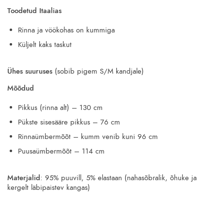
Toodetud Itaalias
Rinna ja vöökohas on kummiga
Küljelt kaks taskut
Ühes suuruses
(sobib pigem S/M kandjale)
Mõõdud
Pikkus (rinna alt) – 130 cm
Pükste sisesääre pikkus – 76 cm
Rinnaümbermõõt – kumm venib kuni 96 cm
Puusaümbermõõt – 114 cm
Materjalid
: 95% puuvill, 5% elastaan (nahasõbralik, õhuke ja
kergelt läbipaistev kangas)