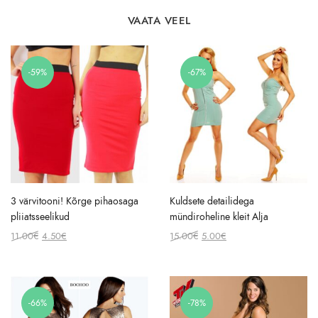
VAATA VEEL
-59%
-67%
3 värvitooni! Kõrge pihaosaga
Kuldsete detailidega
pliiatsseelikud
mündiroheline kleit Alja
Original
Current
Original
Current
11.00
€
4.50
€
15.00
€
5.00
€
price
price
price
price
was:
is:
was:
is:
11.00€.
4.50€.
15.00€.
5.00€.
-66%
-78%