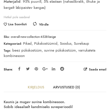
Materjalid
: 95% puuvill, 5% elastaan (nahasõbralik, õhuke ja
kergelt läbipaistev kangas)
Hetkel pole saadaval
Lisa Soovilisti
Võrdle
Sku:
overall-new-collection-4538-beige
Pikad
,
Pükskostüümid
,
Soodus
,
Suvekaup
Kategooriad:
beez pükskostüüm
,
suvine pükskostüüm
,
varrukateta
Tags:
kombinesoon
Share:
Saada email
KIRJELDUS
ARVUSTUSED (0)
Kaunis ja mugav suvine kombinesoon.
S
obib ideaalselt kandmiseks suveperioodil