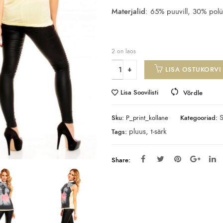
Materjalid
: 65% puuvill, 30% polü
2 on laos
LISA OSTUKORVI
Lisa Soovilisti
Võrdle
Sku:
P_print_kollane
Kategooriad:
pluus
,
t-särk
Tags:
Share: