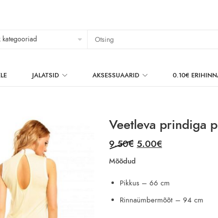
LE
JALATSID
AKSESSUAARID
0.10€ ERIHIN
Veetleva prindiga p
Original
Current
9.50
€
5.00
€
price
price
Mõõdud
was:
is:
9.50€.
5.00€.
Pikkus – 66 cm
Rinnaümbermõõt – 94 cm