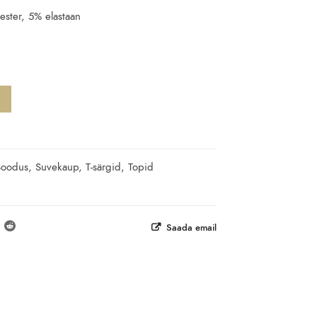
ester, 5% elastaan
Soodus
,
Suvekaup
,
T-särgid
,
Topid
Saada email