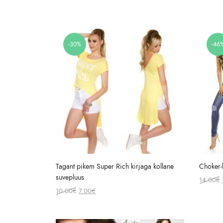
-30%
-46
Tagant pikem Super Rich kirjaga kollane
Choker-k
suvepluus
14.00
€
Original
Current
10.00
€
7.00
€
price
price
was:
is: