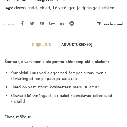
aksessuaarid
,
ehted
,
kõrvarõngad ja ripatsiga kaelakee
Tags:
Share:
Saada email
KIRJELDUS
ARVUSTUSED (0)
Šampanja värvitoonis elegantne ehtekomplekt kinkekotis
Komplekti kuuluvad elegantsed šampanja värvitoonis
kõrvarõngad ning ripatsiga kaelakee
Ehted on valmistatud kvaliteetsest metallisulamist.
Säravaid kõrvarõngaid ja ripatsit kaunistavad sillerdavad
kristallid.
Ehete mõõdud
: