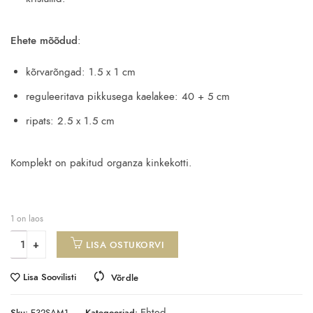
Ehete mõõdud
:
kõrvarõngad: 1.5 x 1 cm
reguleeritava pikkusega kaelakee: 40 + 5 cm
ripats: 2.5 x 1.5 cm
Komplekt on pakitud organza kinkekotti.
1 on laos
LISA OSTUKORVI
Lisa Soovilisti
Võrdle
Ehted
Sku:
E32SAM1
Kategooriad: