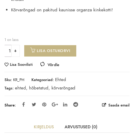
Kõrvarõngad on pakitud kaunisse organza kinkekotti!
1 on laos
LISA OSTUKORVI
Lisa Soovilisti
Võrdle
Ehted
Sku:
KR_PH
Kategooriad:
ehted
,
hõbetatud
,
kõrvarõngad
Tags:
Share:
Saada email
KIRJELDUS
ARVUSTUSED (0)