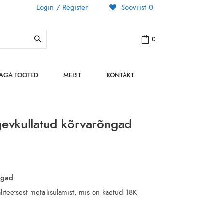
Login / Register
Soovilist
0
0
NAGA TOOTED
MEIST
KONTAKT
tugevkullatud kõrvarõngad
ngad
iteetsest metallisulamist, mis on kaetud 18K