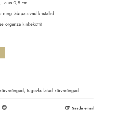
, laius 0,8 cm
 ning läbipaistvad kristallid
e organza kinkekotti!
 kõrvarõngad
,
tugevkullatud kõrvarõngad
Saada email