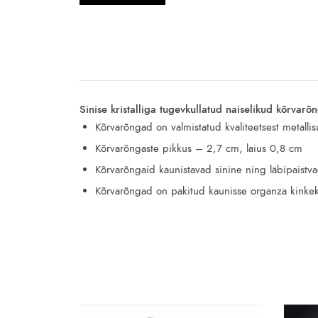
Sinise kristalliga tugevkullatud naiselikud kõrvarõ
Kõrvarõngad on valmistatud kvaliteetsest metalli
Kõrvarõngaste pikkus – 2,7 cm, laius 0,8 cm
Kõrvarõngaid kaunistavad sinine ning läbipaistvad
Kõrvarõngad on pakitud kaunisse organza kinkek