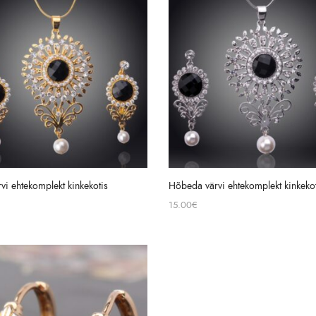
rvi ehtekomplekt kinkekotis
Hõbeda värvi ehtekomplekt kinkekot
15.00
€