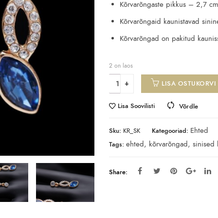
Kõrvarõngaste pikkus – 2,7 cm
Kõrvarõngaid kaunistavad sinine
Kõrvarõngad on pakitud kauniss
2 on laos
LISA OSTUKORVI
Lisa Soovilisti
Võrdle
Ehted
Sku:
KR_SK
Kategooriad:
ehted
,
kõrvarõngad
,
sinised
Tags:
Share: