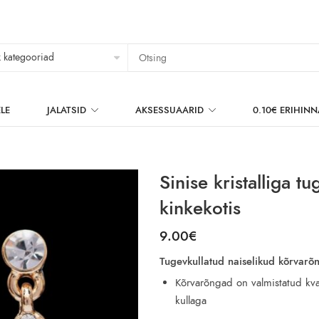
LE
JALATSID
AKSESSUAARID
0.10€ ERIHIN
Sinise kristalliga 
kinkekotis
9.00
€
Tugevkullatud naiselikud kõrvarõ
Kõrvarõngad on valmistatud kval
kullaga