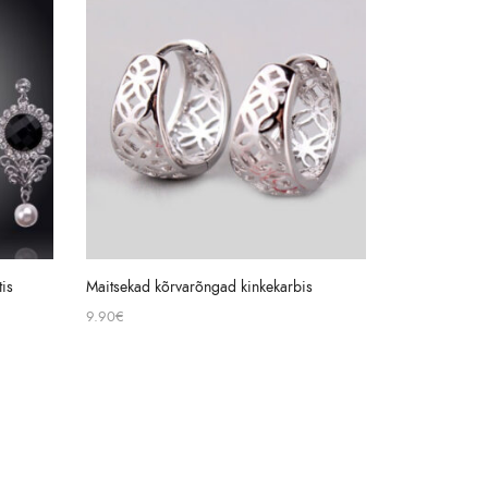
is
Maitsekad kõrvarõngad kinkekarbis
9.90
€