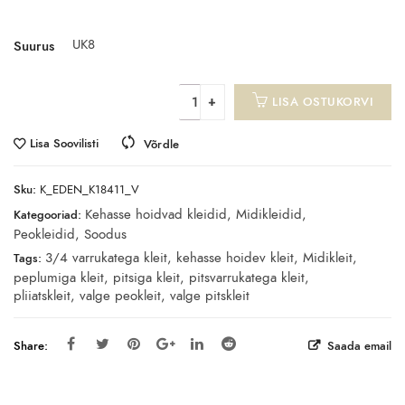
UK8
Suurus
LISA OSTUKORVI
Lisa Soovilisti
Võrdle
Sku:
K_EDEN_K18411_V
Kehasse hoidvad kleidid
,
Midikleidid
,
Kategooriad:
Peokleidid
,
Soodus
3/4 varrukatega kleit
,
kehasse hoidev kleit
,
Midikleit
,
Tags:
peplumiga kleit
,
pitsiga kleit
,
pitsvarrukatega kleit
,
pliiatskleit
,
valge peokleit
,
valge pitskleit
Share:
Saada email