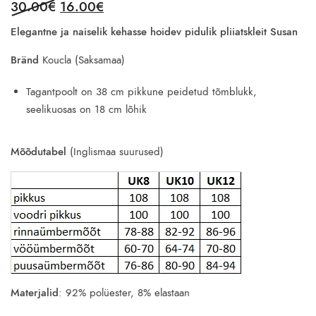
Original
Current
30.00
€
16.00
€
price
price
Elegantne ja naiselik kehasse hoidev pidulik pliiatskleit Susan
was:
is:
30.00€.
16.00€.
Bränd
Koucla (Saksamaa)
Tagantpoolt on 38 cm pikkune peidetud tõmblukk,
seelikuosas on 18 cm lõhik
Mõõdutabel
(Inglismaa suurused)
Materjalid
: 92% polüester, 8% elastaan