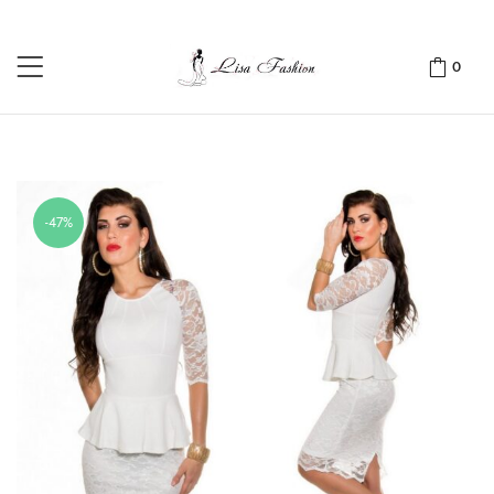
0
-47%