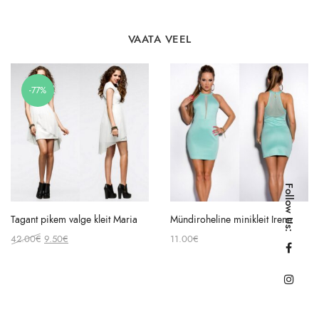
VAATA VEEL
-77%
Follow Us:
Tagant pikem valge kleit Maria
Mündiroheline minikleit Irene
Original
Current
42.00
€
9.50
€
11.00
€
price
price
was:
is:
42.00€.
9.50€.