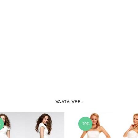
VAATA VEEL
%
-70%