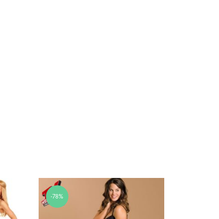
-78%
-59%