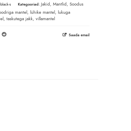
Jakid
,
Mantlid
,
Soodus
black-s
Kategooriad:
oodriga mantel
,
lühike mantel
,
lukuga
el
,
taskutega jakk
,
villamantel
Saada email