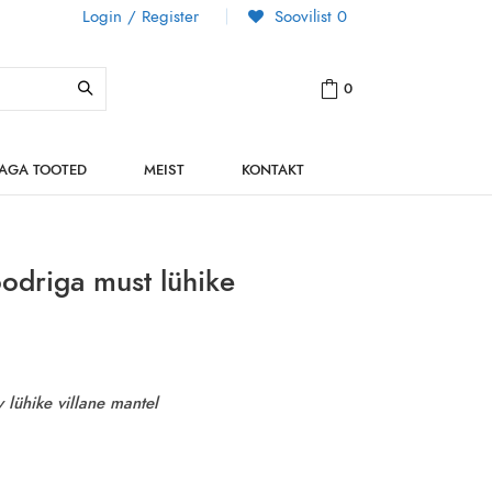
Login / Register
Soovilist
0
0
NAGA TOOTED
MEIST
KONTAKT
oodriga must lühike
 lühike villane mantel