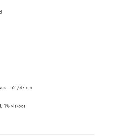
ud
ikkus – 61/47 cm
l, 1% viskoos