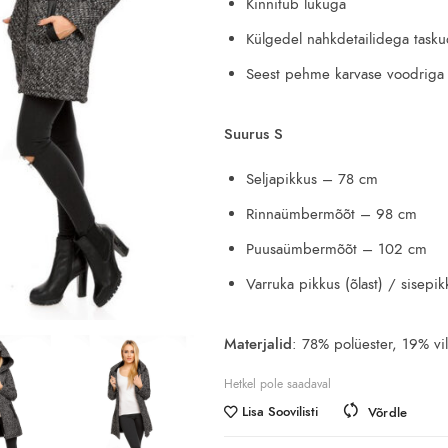
Kinnitub lukuga
Külgedel nahkdetailidega task
Seest pehme karvase voodriga
Suurus S
Seljapikkus – 78 cm
Rinnaümbermõõt – 98 cm
Puusaümbermõõt – 102 cm
Varruka pikkus (õlast) / sisep
Materjalid
: 78% polüester, 19% vil
Hetkel pole saadaval
Lisa Soovilisti
Võrdle