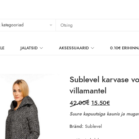
LE
JALATSID
AKSESSUAARID
0.10€ ERIHIN
Sublevel karvase v
villamantel
Original
Current
42.00
€
15.50
€
price
price
Suure kapuutsiga kaunis ja mugav
was:
is:
42.00€.
15.50€.
Bränd:
Sublevel