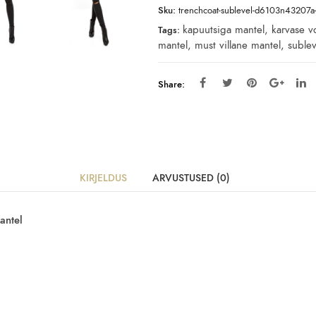
Sku:
trenchcoat-sublevel-d6103n43207a-
kapuutsiga mantel
,
karvase v
Tags:
mantel
,
must villane mantel
,
sublev
Share:
KIRJELDUS
ARVUSTUSED (0)
antel