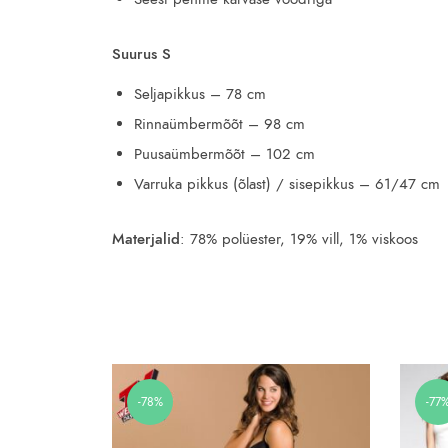
Suurus S
Seljapikkus – 78 cm
Rinnaümbermõõt – 98 cm
Puusaümbermõõt – 102 cm
Varruka pikkus (õlast) / sisepikkus – 61/47 cm
Materjalid
: 78% polüester, 19% vill, 1% viskoos
-78%
-77