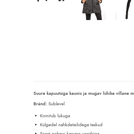
Suure kapuutsiga kaunis ja mugav lühike villane m
Bränd:
Sublevel
Kinnitub lukuga
Külgedel nahkdetailidega taskud
Seest pehme karvase voodriga