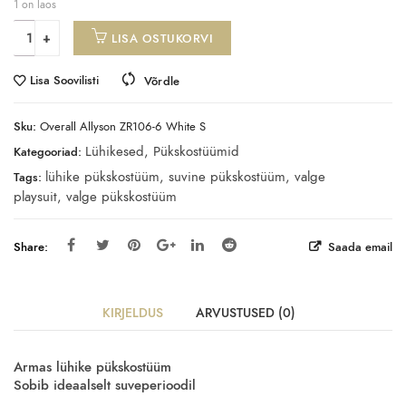
1 on laos
LISA OSTUKORVI
Lisa Soovilisti
Võrdle
Sku:
Overall Allyson ZR106-6 White S
Lühikesed
,
Pükskostüümid
Kategooriad:
lühike pükskostüüm
,
suvine pükskostüüm
,
valge
Tags:
playsuit
,
valge pükskostüüm
Share:
Saada email
KIRJELDUS
ARVUSTUSED (0)
Armas lühike pükskostüüm
S
obib ideaalselt suveperioodil