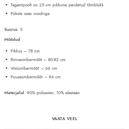
Tagantpoolt on 25 cm pikkune peidetud tõmblukk
Pükste osas voodriga
Suurus
: S
Mõõdud
Pikkus – 78 cm
Rinnaümbermõõt – 80-82 cm
Vööümbermõõt – 66 cm
Puusaümbermõõt – 94 cm
Materjalid
: 90% polüester, 10% elastaan
VAATA VEEL