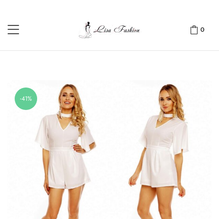
0
-41%