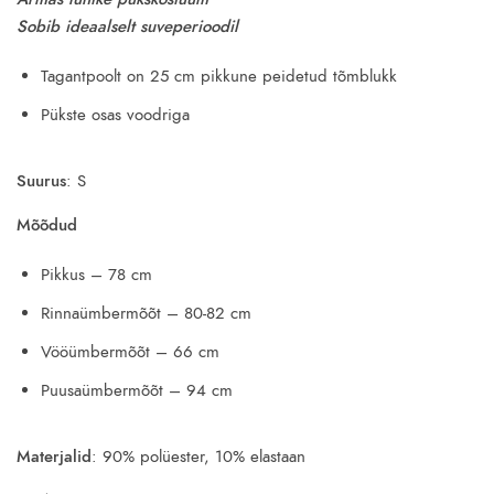
was:
is:
S
obib ideaalselt suveperioodil
15.00€.
8.80€.
Tagantpoolt on 25 cm pikkune peidetud tõmblukk
Pükste osas voodriga
Suurus
: S
Mõõdud
Pikkus – 78 cm
Rinnaümbermõõt – 80-82 cm
Vööümbermõõt – 66 cm
Puusaümbermõõt – 94 cm
Materjalid
: 90% polüester, 10% elastaan